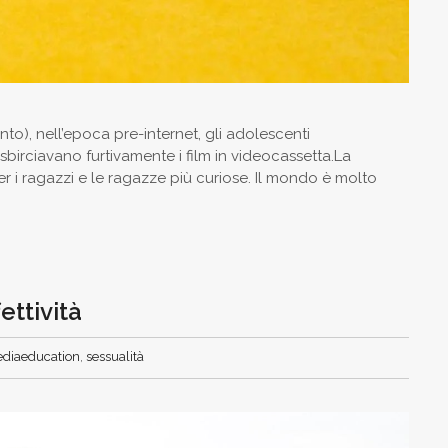
o), nell’epoca pre-internet, gli adolescenti
 sbirciavano furtivamente i film in videocassetta.La
er i ragazzi e le ragazze più curiose. Il mondo è molto
ettività
diaeducation
,
sessualità