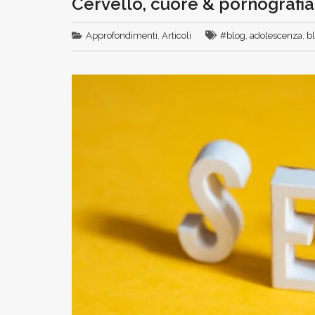
Cervello, cuore & pornografia
Approfondimenti
,
Articoli
#blog
,
adolescenza
,
b