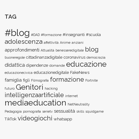
TAG
#blog
#insegnanti
#scuola
#DAD
#formazione
adolescenza
affettività
Anime
anziani
blog
approfondimenti
Attualità
benesseredigitale
cittadinanzadigitale
coronavirus
buoneregole
democrazia
educazione
didattica
dipendenze
domande
educazionedigitale
FakeNews
educazionecivica
formazione
famiglia
figli
Filmografia
Fortnite
Genitori
futuro
hacking
intelligenzaartificiale
internet
mediaeducation
NetNeutrality
sessualità
Pedagogia
pornografia
serietv
skills
squidgame
videogiochi
TikTok
whatsapp