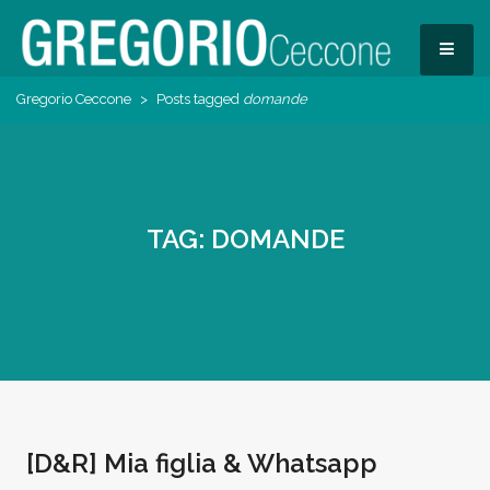
Skip
to
MEN
content
Pedagogista del Digitale
Gregorio Ceccone
>
Posts tagged
domande
Gregorio Ceccone
TAG:
DOMANDE
[D&R] Mia figlia & Whatsapp