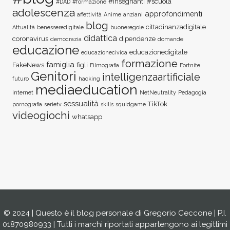
#insegnanti
#scuola
#DAD
#formazione
adolescenza
approfondimenti
affettività
Anime
anziani
blog
cittadinanzadigitale
Attualità
benesseredigitale
buoneregole
didattica
coronavirus
dipendenze
democrazia
domande
educazione
educazionedigitale
educazionecivica
formazione
famiglia
FakeNews
figli
Filmografia
Fortnite
Genitori
intelligenzaartificiale
futuro
hacking
mediaeducation
internet
NetNeutrality
Pedagogia
sessualità
TikTok
pornografia
serietv
skills
squidgame
videogiochi
whatsapp
© 2024 | Questo è il blog personale di Gregorio Ceccone | P.I.
01870980933 | Tutti i marchi riportati appartengono ai legittimi