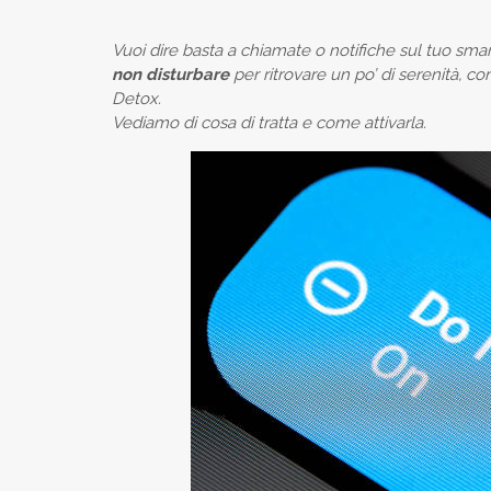
Vuoi dire basta a chiamate o notifiche sul tuo sm
non disturbare
per ritrovare un po’ di serenità, 
Detox.
Vediamo di cosa di tratta e come attivarla.