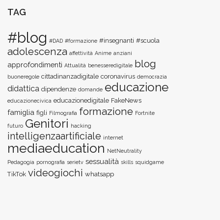
TAG
#blog
#insegnanti
#scuola
#DAD
#formazione
adolescenza
affettività
Anime
anziani
blog
approfondimenti
Attualità
benesseredigitale
cittadinanzadigitale
coronavirus
buoneregole
democrazia
educazione
didattica
dipendenze
domande
educazionedigitale
FakeNews
educazionecivica
formazione
famiglia
figli
Filmografia
Fortnite
Genitori
futuro
hacking
intelligenzaartificiale
internet
mediaeducation
NetNeutrality
sessualità
Pedagogia
pornografia
serietv
skills
squidgame
videogiochi
TikTok
whatsapp