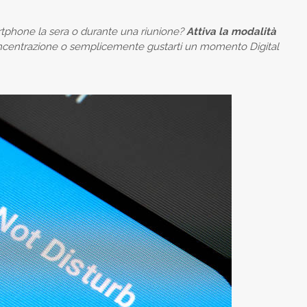
artphone la sera o durante una riunione?
Attiva la modalità
concentrazione o semplicemente gustarti un momento Digital