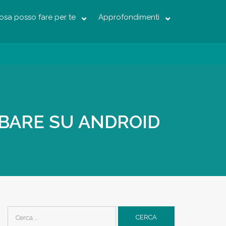
osa posso fare per te
Approfondimenti
BARE SU ANDROID
Ricerca
per: