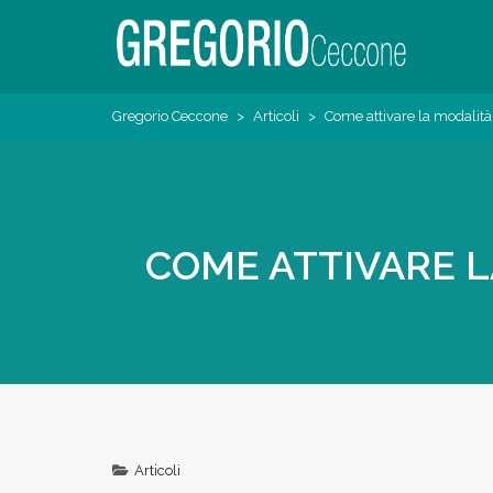
Skip
to
content
Pedagogista del Digitale
Gregorio Ceccone
Gregorio Ceccone
>
Articoli
>
Come attivare la modalità
COME ATTIVARE 
Articoli