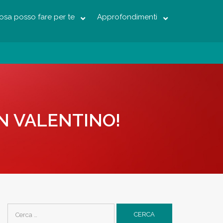
osa posso fare per te
Approfondimenti
AN VALENTINO!
Ricerca
per: