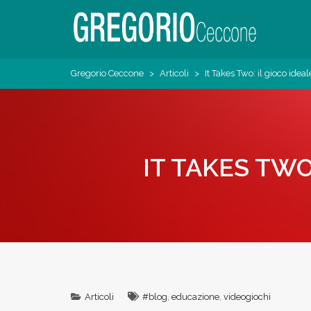
Skip
to
content
Pedagogista del Digitale
Gregorio Ceccone
Gregorio Ceccone
>
Articoli
>
It Takes Two: il gioco idea
IT TAKES TWO
Articoli
#blog
,
educazione
,
videogiochi