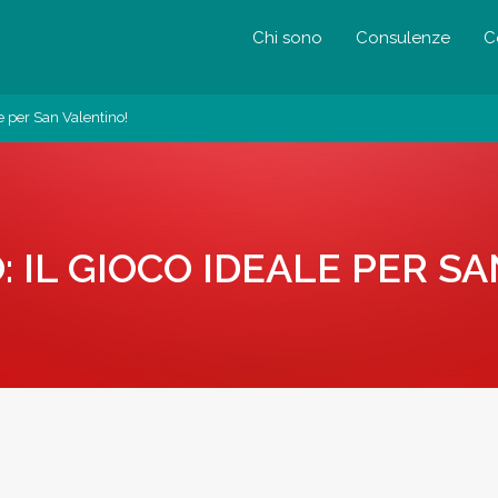
Chi sono
Consulenze
C
le per San Valentino!
: IL GIOCO IDEALE PER S